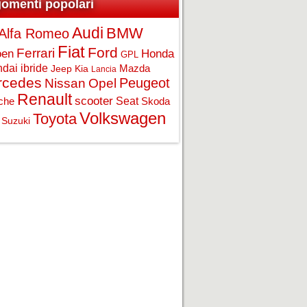
omenti popolari
Audi
BMW
Alfa Romeo
Fiat
Ford
Ferrari
Honda
oen
GPL
ndai
ibride
Jeep
Kia
Mazda
Lancia
rcedes
Opel
Peugeot
Nissan
Renault
scooter
Seat
che
Skoda
Volkswagen
Toyota
Suzuki