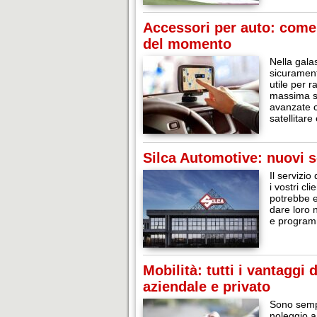
Accessori per auto: come t
del momento
Nella gala
sicuramente
utile per 
massima se
avanzate c
satellitare
Silca Automotive: nuovi s
Il servizio
i vostri cl
potrebbe e
dare loro n
e program
Mobilità: tutti i vantaggi
aziendale e privato
Sono sempre
noleggio a