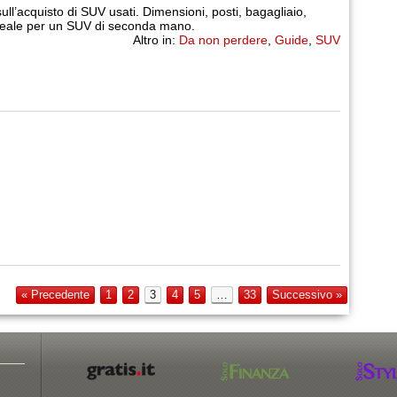
ull’acquisto di SUV usati. Dimensioni, posti, bagagliaio,
deale per un SUV di seconda mano.
Altro in:
Da non perdere
,
Guide
,
SUV
« Precedente
1
2
3
4
5
…
33
Successivo »