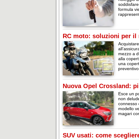
soddisfare 
formula vi
rappresen
RC moto: soluzioni per il
Acquistare
all’assicur
mezzo a du
alla copert
una copert
preventivo
Nuova Opel Crossland: pi
Esce un po
non delude
connesso 
modello ve
magari con
SUV usati: come scegliere