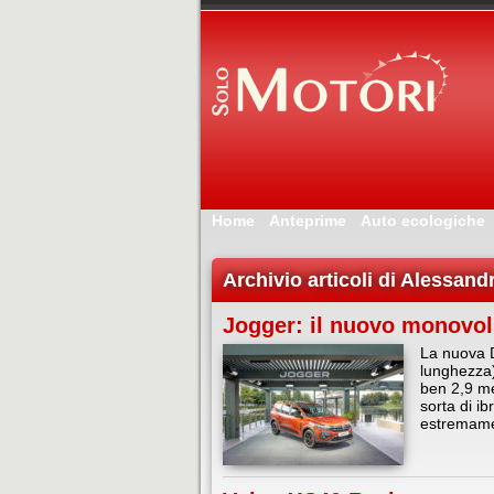
Home
Anteprime
Auto ecologiche
Archivio articoli di Alessand
Jogger: il nuovo monovol
La nuova D
lunghezza
ben 2,9 me
sorta di i
estremame