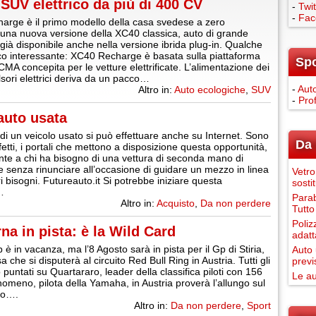
SUV elettrico da più di 400 CV
-
Twit
-
Fac
rge è il primo modello della casa svedese a zero
 una nuova versione della XC40 classica, auto di grande
già disponibile anche nella versione ibrida plug-in. Qualche
co interessante: XC40 Recharge è basata sulla piattaforma
Sp
MA concepita per le vetture elettrificate. L’alimentazione dei
sori elettrici deriva da un pacco…
-
Auto
Altro in:
Auto ecologiche
,
SUV
-
Pro
’auto usata
 di un veicolo usato si può effettuare anche su Internet. Sono
Da 
ffetti, i portali che mettono a disposizione questa opportunità,
te a chi ha bisogno di una vettura di seconda mano di
e senza rinunciare all’occasione di guidare un mezzo in linea
Vetro
i bisogni. Futureauto.it Si potrebbe iniziare questa
sosti
…
Parab
Altro in:
Acquisto
,
Da non perdere
Tutto
Poliz
a in pista: è la Wild Card
adatt
è in vacanza, ma l’8 Agosto sarà in pista per il Gp di Stiria,
Auto 
a che si disputerà al circuito Red Bull Ring in Austria. Tutti gli
previ
 puntati su Quartararo, leader della classifica piloti con 156
Le au
enomeno, pilota della Yamaha, in Austria proverà l’allungo sul
co….
Altro in:
Da non perdere
,
Sport