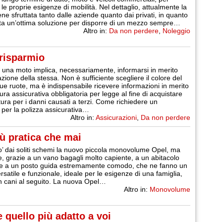
le proprie esigenze di mobilità. Nel dettaglio, attualmente la
ene sfruttata tanto dalle aziende quanto dai privati, in quanto
ta un’ottima soluzione per disporre di un mezzo sempre…
Altro in:
Da non perdere
,
Noleggio
 risparmio
 una moto implica, necessariamente, informarsi in merito
azione della stessa. Non è sufficiente scegliere il colore del
e ruote, ma è indispensabile ricevere informazioni in merito
ura assicurativa obbligatoria per legge al fine di acquistare
ura per i danni causati a terzi. Come richiedere un
 per la polizza assicurativa…
Altro in:
Assicurazioni
,
Da non perdere
ù pratica che mai
’ dai soliti schemi la nuovo piccola monovolume Opel, ma
, grazie a un vano bagagli molto capiente, a un abitacolo
e a un posto guida estremamente comodo, che ne fanno un
rsatile e funzionale, ideale per le esigenze di una famiglia,
 cani al seguito. La nuova Opel…
Altro in:
Monovolume
 quello più adatto a voi