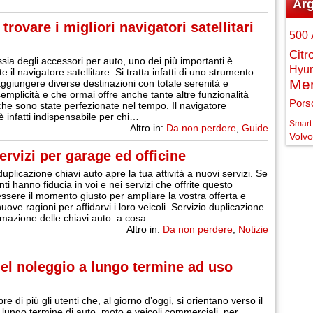
Arg
rovare i migliori navigatori satellitari
500
Citr
ssia degli accessori per auto, uno dei più importanti è
Hyu
 il navigatore satellitare. Si tratta infatti di uno strumento
Me
raggiungere diverse destinazioni con totale serenità e
mplicità e che ormai offre anche tante altre funzionalità
Pors
he sono state perfezionate nel tempo. Il navigatore
 è infatti indispensabile per chi…
Smart
Altro in:
Da non perdere
,
Guide
Volvo
ervizi per garage ed officine
 duplicazione chiavi auto apre la tua attività a nuovi servizi. Se
ienti hanno fiducia in voi e nei servizi che offrite questo
ssere il momento giusto per ampliare la vostra offerta e
uove ragioni per affidarvi i loro veicoli. Servizio duplicazione
mazione delle chiavi auto: a cosa…
Altro in:
Da non perdere
,
Notizie
 del noleggio a lungo termine ad uso
 di più gli utenti che, al giorno d’oggi, si orientano verso il
 lungo termine di auto, moto e veicoli commerciali, per