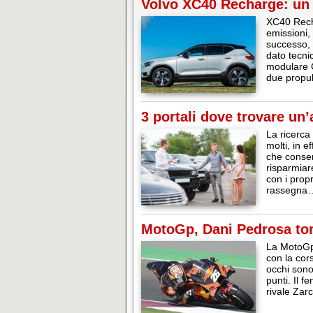
Volvo XC40 Recharge: un 
XC40 Recha
emissioni,
successo, 
dato tecni
modulare C
due propul
3 portali dove trovare un
La ricerca
molti, in e
che consen
risparmiar
con i propr
rassegna
MotoGp, Dani Pedrosa torn
La MotoGp 
con la cors
occhi sono
punti. Il f
rivale Zar