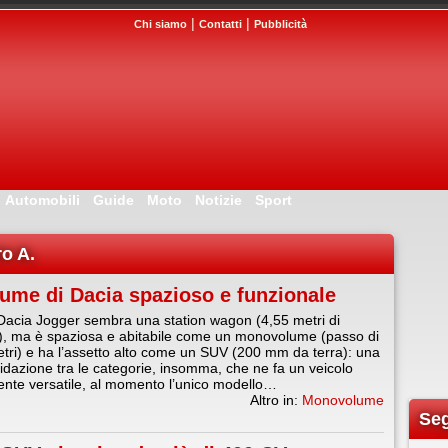
|
|
Chi siamo
Contatti
Pubblicità
Automobili
Guide
Moto
Notizie
Sport
ro A.
ume di Dacia spazioso e funzionale
acia Jogger sembra una station wagon (4,55 metri di
), ma è spaziosa e abitabile come un monovolume (passo di
tri) e ha l’assetto alto come un SUV (200 mm da terra): una
bridazione tra le categorie, insomma, che ne fa un veicolo
nte versatile, al momento l’unico modello…
Altro in:
Monovolume
Seg