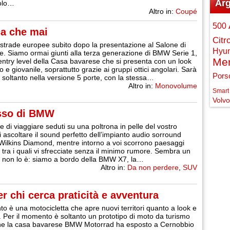
Arg
Solo…
Altro in:
Coupé
500
ca che mai
Citr
 strade europee subito dopo la presentazione al Salone di
Hyu
e. Siamo ormai giunti alla terza generazione di BMW Serie 1,
Me
 entry level della Casa bavarese che si presenta con un look
o e giovanile, soprattutto grazie ai gruppi ottici angolari. Sarà
Pors
e soltanto nella versione 5 porte, con la stessa…
Altro in:
Monovolume
Smart
Volvo
usso di BMW
 di viaggiare seduti su una poltrona in pelle del vostro
i ascoltare il sound perfetto dell’impianto audio sorround
ilkins Diamond, mentre intorno a voi scorrono paesaggi
i tra i quali vi sfrecciate senza il minimo rumore. Sembra un
 non lo è: siamo a bordo della BMW X7, la…
Altro in:
Da non perdere
,
SUV
 chi cerca praticità e avventura
 è una motocicletta che apre nuovi territori quanto a look e
. Per il momento è soltanto un prototipo di moto da turismo
che la casa bavarese BMW Motorrad ha esposto a Cernobbio