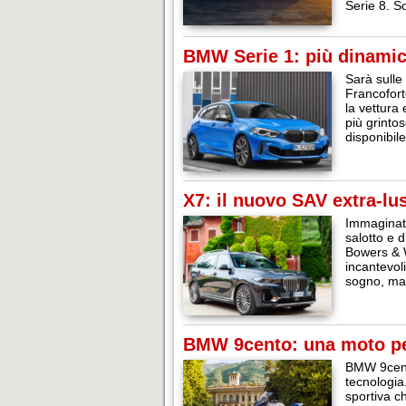
Serie 8. 
BMW Serie 1: più dinami
Sarà sulle
Francofort
la vettura
più grintos
disponibil
X7: il nuovo SAV extra-l
Immaginate
salotto e d
Bowers & W
incantevol
sogno, ma
BMW 9cento: una moto per
BMW 9cento
tecnologia
sportiva 