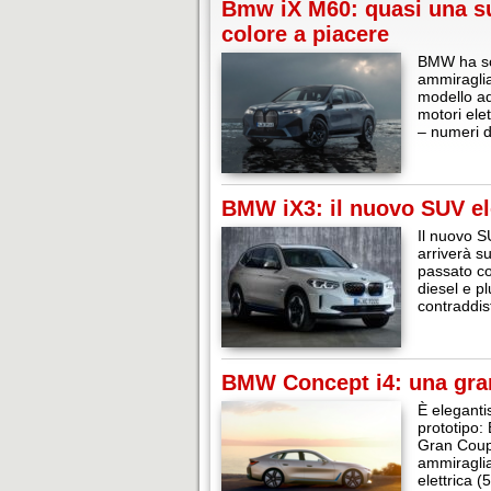
Bmw iX M60: quasi una su
colore a piacere
BMW ha sce
ammiraglia
modello ad
motori ele
– numeri d
BMW iX3: il nuovo SUV el
Il nuovo S
arriverà su
passato co
diesel e pl
contraddis
BMW Concept i4: una gran
È eleganti
prototipo:
Gran Coupé
ammiraglia
elettrica 