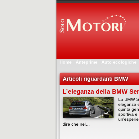
Home
Anteprime
Auto ecologiche
Articoli riguardanti BMW
L’eleganza della BMW Ser
La BMW Se
eleganza e
quinta gen
sportiva e 
un’esperi
dire che nel…