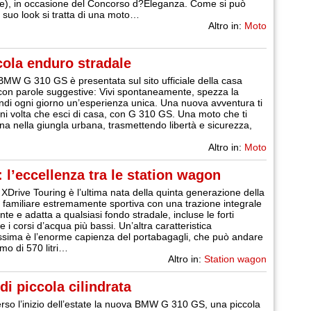
ste), in occasione del Concorso d?Eleganza. Come si può
 suo look si tratta di una moto…
Altro in:
Moto
ola enduro stradale
MW G 310 GS è presentata sul sito ufficiale della casa
on parole suggestive: Vivi spontaneamente, spezza la
endi ogni giorno un’esperienza unica. Una nuova avventura ti
ni volta che esci di casa, con G 310 GS. Una moto che ti
 nella giungla urbana, trasmettendo libertà e sicurezza,
Altro in:
Moto
l’eccellenza tra le station wagon
Drive Touring è l’ultima nata della quinta generazione della
 familiare estremamente sportiva con una trazione integrale
te e adatta a qualsiasi fondo stradale, incluse le forti
 i corsi d’acqua più bassi. Un’altra caratteristica
ssima è l’enorme capienza del portabagagli, che può andare
mo di 570 litri…
Altro in:
Station wagon
i piccola cilindrata
erso l’inizio dell’estate la nuova BMW G 310 GS, una piccola