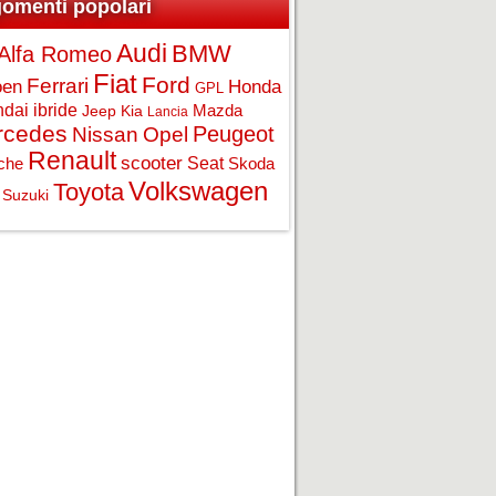
omenti popolari
Audi
BMW
Alfa Romeo
Fiat
Ford
Ferrari
Honda
oen
GPL
ndai
ibride
Jeep
Kia
Mazda
Lancia
rcedes
Opel
Peugeot
Nissan
Renault
scooter
Seat
che
Skoda
Volkswagen
Toyota
Suzuki