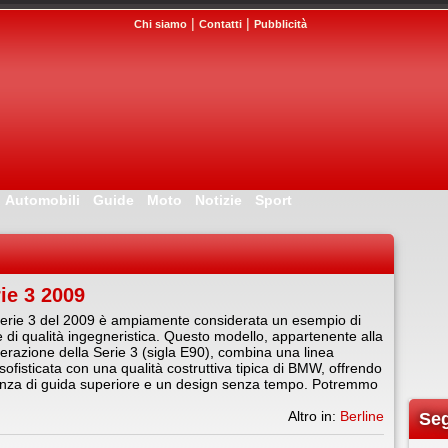
|
|
Chi siamo
Contatti
Pubblicità
Automobili
Guide
Moto
Notizie
Sport
ie 3 2009
rie 3 del 2009 è ampiamente considerata un esempio di
 di qualità ingegneristica. Questo modello, appartenente alla
erazione della Serie 3 (sigla E90), combina una linea
sofisticata con una qualità costruttiva tipica di BMW, offrendo
enza di guida superiore e un design senza tempo. Potremmo
Altro in:
Berline
Seg