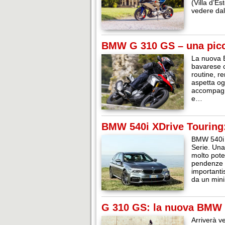
(Villa d’E
vedere dal
BMW G 310 GS – una picc
La nuova B
bavarese c
routine, r
aspetta og
accompagna
e…
BMW 540i XDrive Touring: 
BMW 540i X
Serie. Una
molto poten
pendenze e
importanti
da un mini
G 310 GS: la nuova BMW d
Arriverà v