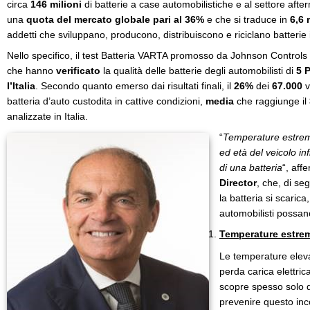
circa
146 milioni
di batterie a case automobilistiche e al settore aft
una
quota del mercato globale pari al 36%
e che si traduce in
6,6 
addetti che sviluppano, producono, distribuiscono e riciclano batterie 
Nello specifico, il test Batteria VARTA promosso da Johnson Controls
che hanno
verificato
la qualità delle batterie degli automobilisti di
5 
l’Italia
. Secondo quanto emerso dai risultati finali, il
26%
dei
67.000
v
batteria d’auto custodita in cattive condizioni,
media
che raggiunge il
analizzate in Italia.
“
Temperature estreme, 
ed età del veicolo i
di una batteria
“, aff
Director
, che, di seg
la batteria si scarica
automobilisti possa
Temperature estre
Le temperature eleva
perda carica elettric
scopre spesso solo q
prevenire questo in