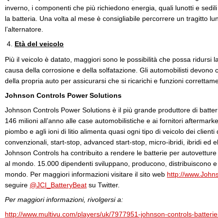
inverno, i componenti che più richiedono energia, quali lunotti e sedili
la batteria. Una volta al mese è consigliabile percorrere un tragitto lu
l’alternatore.
Età del veicolo
Più il veicolo è datato, maggiori sono le possibilità che possa ridursi l
causa della corrosione e della solfatazione. Gli automobilisti devono 
della propria auto per assicurarsi che si ricarichi e funzioni correttam
Johnson Controls Power Solutions
Johnson Controls Power Solutions è il più grande produttore di batteri
146 milioni all’anno alle case automobilistiche e ai fornitori aftermar
piombo e agli ioni di litio alimenta quasi ogni tipo di veicolo dei clienti 
convenzionali, start-stop, advanced start-stop, micro-ibridi, ibridi ed elet
Johnson Controls ha contribuito a rendere le batterie per autovetture 
al mondo. 15.000 dipendenti sviluppano, producono, distribuiscono e ri
mondo. Per maggiori informazioni visitare il sito web
http://www.John
seguire
@JCI_BatteryBeat
su Twitter.
Per maggiori informazioni, rivolgersi a:
http://www.multivu.com/players/uk/7977951-johnson-controls-batteri