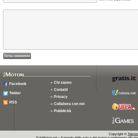
Chi siamo
Facebook
Contatti
Twitter
Privacy
RSS
Collabora con noi
Pubblicità
Copyright ©
Teknosu
SoloMotori.net – Il mondo delle auto e dei motori supplemento alla test