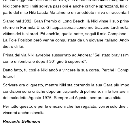
Niki come tutti i miti solleva passioni e anche critiche sprezzanti, lui d
parte del mito Niki Lauda.Ma almeno un aneddoto mi va di raccontarl
Siamo nel 1982, Gran Premio di Long Beach, là Niki vinse il suo pri
ritorno in Formula Uno. Gli appasisonati come me tiravano tardi nella
vittims dei fusi orari. Ed anch’io, quella notte, seguii il mio Campione.
La Pole Position però venne conquistata da un giovane italiano, Andre
dietro di lui.
Prima del via Niki avrebbe sussurrato ad Andrea: “Sei stato bravissim
come un’ombra e dopo il 30° giro ti supererò”.
Detto fatto, fu così e Niki andò a vincere la sua corsa. Perché i Comp
futuro!
Scrivere ora di questo, mentre Niki sta correndo la sua Gara più impo
condizioni sono critiche dopo un trapianto di polmone, mi fa tornare in
del maledetto Agosto 1976. Sempre ad Agosto, sempre una sfida.
Per tutto questo, e per le emozioni che hai regalato, vorrei solo dire 
vincerai anche stavolta.
Riccardo Bellumori