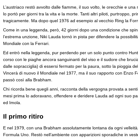
L’austriaco restò avvolto dalle fiamme, il suo volto, le orecchie e una
lo portò per giorni tra la vita e la morte. Tanti altri piloti, purtroppo, pr
tragicamente. Ma dopo quel 1976 ad esempio al vecchio Ring la For
Come in una leggenda, però, 42 giorni dopo una condizione che spins
l’estrema unzione, Niki Lauda tornò in pista per difendere la possibilit
Mondiale con la Ferrari.
Ed entrò nella leggenda, pur perdendo per un solo punto contro Hu
corso con le piaghe ancora sanguinanti del viso e il sudore che brucia
dalle sopracciglia) di essersi fermato per la paura, sotto la pioggia d
Vincerà di nuovo il Mondiale nel 1977, ma il suo rapporto con Enzo Fe
passò così alla Brabham.
Chi ricorda bene quegli anni, racconta della vergogna provata a sentire i
mesi prima lo adoravano, offendere e deridere Lauda ad ogni suo pas
ed Imola.
Il primo ritiro
E nel 1979, con una Brabham assolutamente lontana da ogni velleità
Formula Uno. Restò nell’ambiente con apparizioni sporadiche in veste 