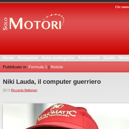
Chi siam
Home
Anteprime
Auto ecologiche
Automobili
Guide
Moto
Pubblicato in:
Formula 1
|
Notizie
Niki Lauda, il computer guerriero
Di
Riccardo Bellumori