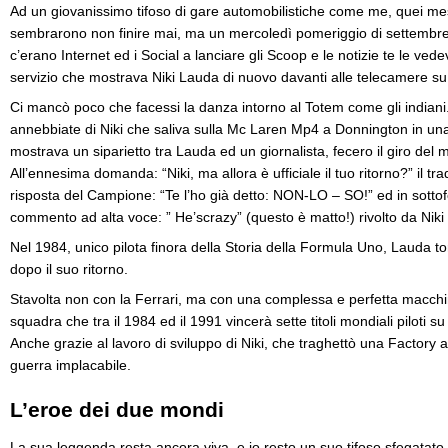
Ad un giovanissimo tifoso di gare automobilistiche come me, quei me
sembrarono non finire mai, ma un mercoledì pomeriggio di settembr
c’erano Internet ed i Social a lanciare gli Scoop e le notizie te le ved
servizio che mostrava Niki Lauda di nuovo davanti alle telecamere s
Ci mancò poco che facessi la danza intorno al Totem come gli indiani
annebbiate di Niki che saliva sulla Mc Laren Mp4 a Donnington in una
mostrava un siparietto tra Lauda ed un giornalista, fecero il giro del
All’ennesima domanda: “Niki, ma allora è ufficiale il tuo ritorno?” il tr
risposta del Campione: “Te l’ho già detto: NON-LO – SO!” ed in sottof
commento ad alta voce: ” He’scrazy” (questo è matto!) rivolto da Niki a
Nel 1984, unico pilota finora della Storia della Formula Uno, Lauda to
dopo il suo ritorno.
Stavolta non con la Ferrari, ma con una complessa e perfetta macchi
squadra che tra il 1984 ed il 1991 vincerà sette titoli mondiali piloti su o
Anche grazie al lavoro di sviluppo di Niki, che traghettò una Factory 
guerra implacabile.
L’eroe dei due mondi
La sua leggenda resta ancora viva, e io resto un suo tifoso sfegatato.