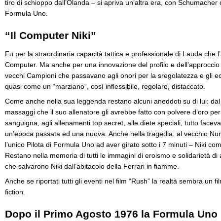
tiro di schioppo dall’Olanda – si apriva un’altra era, con Schumacher 
Formula Uno.
“Il Computer Niki”
Fu per la straordinaria capacità tattica e professionale di Lauda che l
Computer. Ma anche per una innovazione del profilo e dell’approccio al
vecchi Campioni che passavano agli onori per la sregolatezza e gli ec
quasi come un “marziano”, così inflessibile, regolare, distaccato.
Come anche nella sua leggenda restano alcuni aneddoti su di lui: dal 
massaggi che il suo allenatore gli avrebbe fatto con polvere d’oro per 
sanguigna, agli allenamenti top secret, alle diete speciali, tutto faceva 
un’epoca passata ed una nuova. Anche nella tragedia: al vecchio Nu
l’unico Pilota di Formula Uno ad aver girato sotto i 7 minuti – Niki com
Restano nella memoria di tutti le immagini di eroismo e solidarietà di al
che salvarono Niki dall’abitacolo della Ferrari in fiamme.
Anche se riportati tutti gli eventi nel film “Rush” la realtà sembra un 
fiction.
Dopo il Primo Agosto 1976 la Formula Uno 